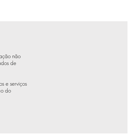
cação não
ados de
s e serviços
ão do